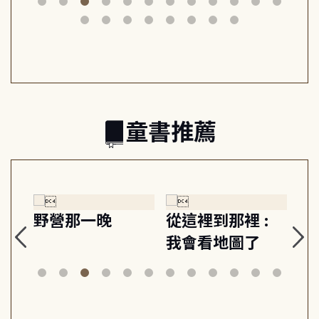
筆下的現代馬雅
節奏 22個行動練
減
日常與魔幻
習, 走向彼此共好
回
的親子關係
童書推薦
探
野營那一晚
從這裡到那裡 :
狗
的
我會看地圖了
美
案