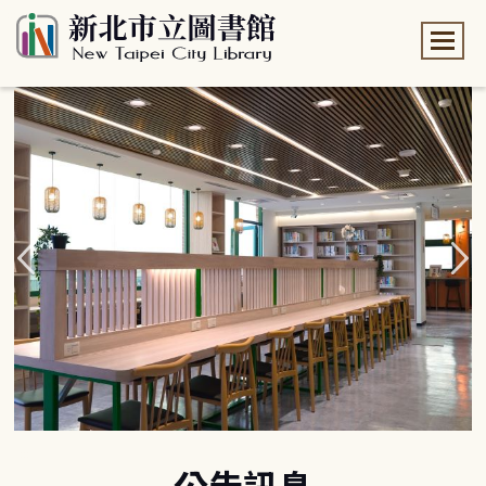
:::
:::