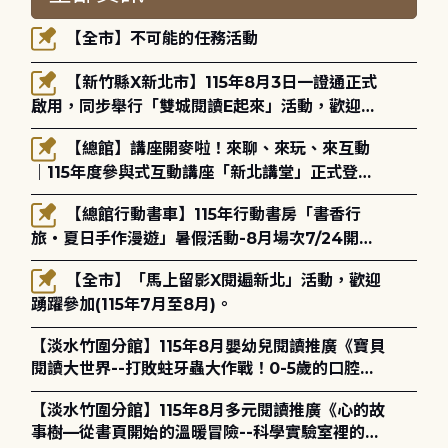
【全市】不可能的任務活動
【新竹縣X新北市】115年8月3日一證通正式
啟用，同步舉行「雙城閱讀E起來」活動，歡迎踴
躍參加(115年8月3日至10月4日)。
【總館】講座開麥啦！來聊、來玩、來互動
｜115年度參與式互動講座「新北講堂」正式登
場！
【總館行動書車】115年行動書房「書香行
旅・夏日手作漫遊」暑假活動-8月場次7/24開始
報名
【全市】「馬上留影X閱遍新北」活動，歡迎
踴躍參加(115年7月至8月)。
【淡水竹圍分館】115年8月嬰幼兒閱讀推廣《寶貝
閱讀大世界--打敗蛀牙蟲大作戰！0-5歲的口腔照
護全攻略》
【淡水竹圍分館】115年8月多元閱讀推廣《心的故
事樹—從書頁開始的溫暖冒險--科學實驗室裡的放