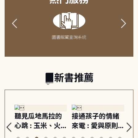
圖書館藏查詢系統
新書推薦
生
聽見瓜地馬拉的
接通孩子的情緒
重
與
心跳 : 玉米、火
來電 : 愛與原則,
關
思
山與信仰, 外交官
建立教養的安定
爆