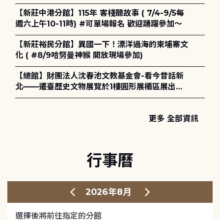
電章魚》
【新莊中港分館】115年 客棧聽故事 ( 7/4-9/5每
週六上午10-11時) #可單場報名 歡迎踴躍參加～
【新莊裕民分館】異國一下！漂洋過海的柬埔寨文
化 ( #8/9哈努曼神猴 開放現場參加)
【總館】財團法人沈春池文教基金會-看今昔話新
北——遷臺歷史文物展覽於1樓圓形展櫃區展出，
歡迎一同觀展！
更多 全部資訊
行事曆
2026年8月
選擇後將前往指定的分館