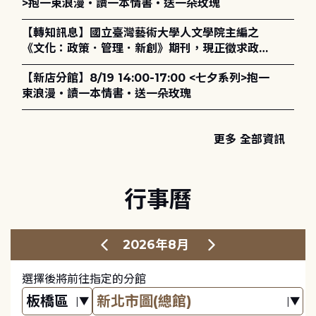
>抱一束浪漫・讀一本情書・送一朵玫瑰
【轉知訊息】國立臺灣藝術大學人文學院主編之
《文化：政策．管理．新創》期刊，現正徵求政策
評論、書評及【邁向具回應力的博物館治理：政
【新店分館】8/19 14:00-17:00 <七夕系列>抱一
策、領導與管理】主題特刊稿件至2027年6月1日
束浪漫・讀一本情書・送一朵玫瑰
止，歡迎踴躍投稿。
更多 全部資訊
行事曆
2026年8月
選擇後將前往指定的分館