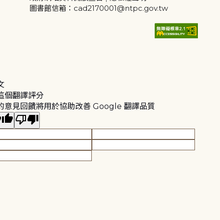
圖書館信箱：cad2170001@ntpc.gov.tw
文
這個翻譯評分
的意見回饋將用於協助改善 Google 翻譯品質