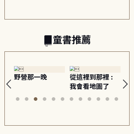
日常與魔幻
習, 走向彼此共好
回
的親子關係
童書推薦
探
野營那一晚
從這裡到那裡 :
狗
的
我會看地圖了
美
案