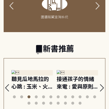
圖書館藏查詢系統
新書推薦
生
聽見瓜地馬拉的
接通孩子的情緒
重
與
心跳 : 玉米、火
來電 : 愛與原則,
關
思
山與信仰, 外交官
建立教養的安定
爆
筆下的現代馬雅
節奏 22個行動練
減