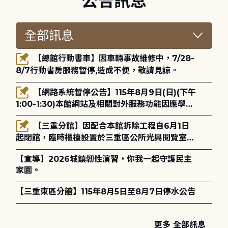
公告訊息
【總館行動書車】因車輛事故維修中，7/28-
8/7行動書房服務暫停,造成不便，敬請見諒。
【網路系統暫停公告】115年8月9日(日)(下午
1:00-1:30)本館網站及相關對外服務功能因應學術
網路升級更新將暫停服務。
【三重分館】因配合本館拆除工程自6月1日
起閉館，臨時櫃檯設置於三重區公所光興閱覽室，
造成不便，敬請見諒。
【宣導】2026城鎮韌性演習，你我一起守護民主
家園。
【三重東區分館】115年8月5日至8月7日停水公告
更多 全部訊息