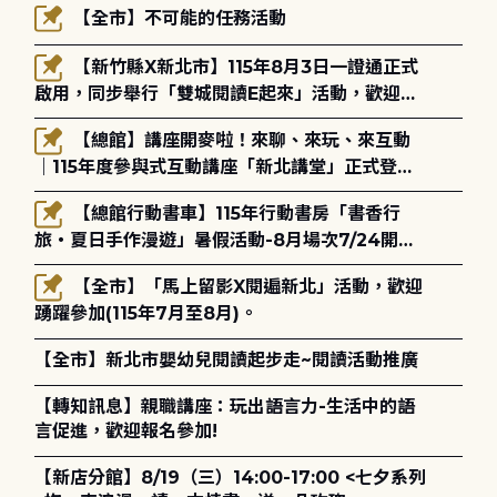
【全市】不可能的任務活動
【新竹縣X新北市】115年8月3日一證通正式
啟用，同步舉行「雙城閱讀E起來」活動，歡迎踴
躍參加(115年8月3日至10月4日)。
【總館】講座開麥啦！來聊、來玩、來互動
｜115年度參與式互動講座「新北講堂」正式登
場！
【總館行動書車】115年行動書房「書香行
旅・夏日手作漫遊」暑假活動-8月場次7/24開始
報名
【全市】「馬上留影X閱遍新北」活動，歡迎
踴躍參加(115年7月至8月)。
【全市】新北市嬰幼兒閱讀起步走~閱讀活動推廣
【轉知訊息】親職講座：玩出語言力-生活中的語
言促進，歡迎報名參加!
【新店分館】8/19（三）14:00-17:00 <七夕系列