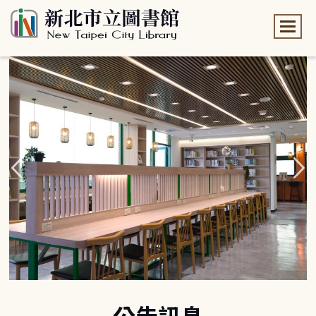
:::
:::