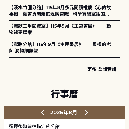
護全攻略》
【淡水竹圍分館】115年8月多元閱讀推廣《心的故
事樹—從書頁開始的溫暖冒險--科學實驗室裡的放
電章魚》
【鶯歌二甲閱覽室】115年9月《主題書展》──動
物祕密檔案
【鶯歌分館】115年9月《主題書展》──最棒的老
師 潤物細無聲
更多 全部資訊
行事曆
2026年8月
選擇後將前往指定的分館