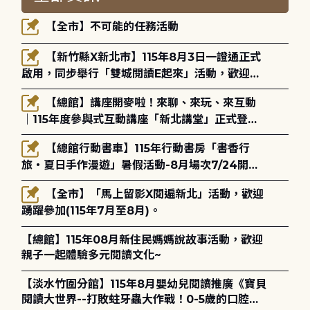
【全市】不可能的任務活動
【新竹縣X新北市】115年8月3日一證通正式
啟用，同步舉行「雙城閱讀E起來」活動，歡迎踴
躍參加(115年8月3日至10月4日)。
【總館】講座開麥啦！來聊、來玩、來互動
｜115年度參與式互動講座「新北講堂」正式登
場！
【總館行動書車】115年行動書房「書香行
旅・夏日手作漫遊」暑假活動-8月場次7/24開始
報名
【全市】「馬上留影X閱遍新北」活動，歡迎
踴躍參加(115年7月至8月)。
【總館】115年08月新住民媽媽說故事活動，歡迎
親子一起體驗多元閱讀文化~
【淡水竹圍分館】115年8月嬰幼兒閱讀推廣《寶貝
閱讀大世界--打敗蛀牙蟲大作戰！0-5歲的口腔照