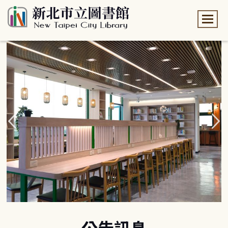
:::
:::