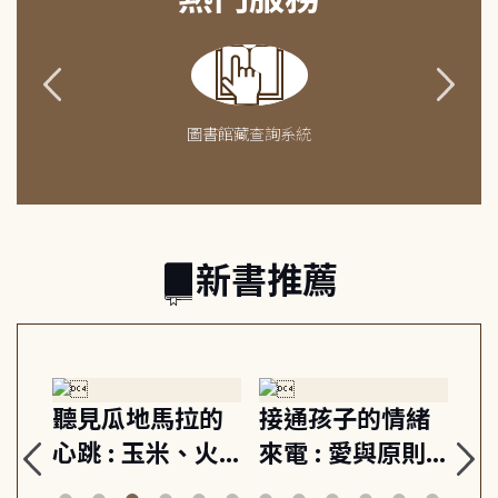
圖書館藏查詢系統
新書推薦
生
聽見瓜地馬拉的
接通孩子的情緒
重
與
心跳 : 玉米、火
來電 : 愛與原則,
關
思
山與信仰, 外交官
建立教養的安定
爆