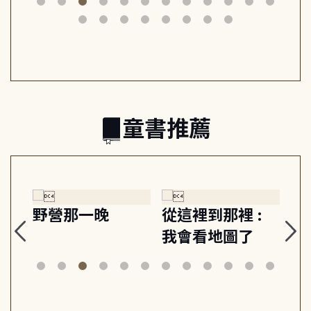
筆下的現代馬雅
節奏 22個行動練
減
日常與魔幻
習, 走向彼此共好
回
的親子關係
童書推薦
探
野營那一晚
從這裡到那裡 :
狗
的
我會看地圖了
美
案