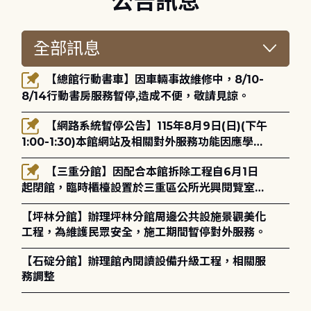
公告訊息
【總館行動書車】因車輛事故維修中，8/10-
8/14行動書房服務暫停,造成不便，敬請見諒。
【網路系統暫停公告】115年8月9日(日)(下午
1:00-1:30)本館網站及相關對外服務功能因應學術
網路升級更新將暫停服務。
【三重分館】因配合本館拆除工程自6月1日
起閉館，臨時櫃檯設置於三重區公所光興閱覽室，
造成不便，敬請見諒。
【坪林分館】辦理坪林分館周邊公共設施景觀美化
工程，為維護民眾安全，施工期間暫停對外服務。
【石碇分館】辦理館內閱讀設備升級工程，相關服
務調整