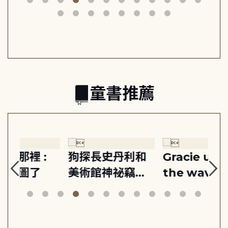
動練
減輕身心壓力, 找
時刻, 給匱乏世代
共好
回生活掌控感
的富足人生解答
之書
童書推薦
:
狗探長史丹利和
Gracie under
Th
美術館神祕竊盜
the waves
bi
案