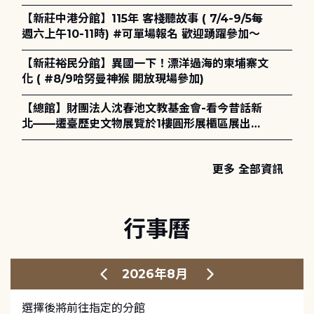
電章魚》
【新莊中港分館】115年 客棧聽故事 ( 7/4-9/5每
週六上午10-11時) #可單場報名 歡迎踴躍參加～
【新莊裕民分館】異國一下！漂洋過海的柬埔寨文
化 ( #8/9哈努曼神猴 開放現場參加)
【總館】財團法人沈春池文教基金會-看今昔話新
北——遷臺歷史文物展覽於1樓圓形展櫃區展出，
歡迎一同觀展！
更多 全部資訊
行事曆
2026年8月
選擇後將前往指定的分館