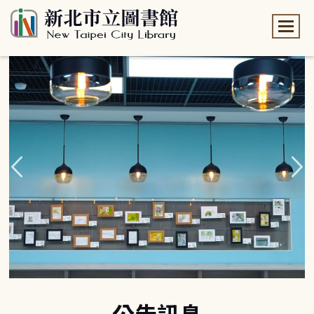
:::
:::