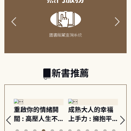
圖書館藏查詢系統
新書推薦
緒
重啟你的情緒開
成熟大人的幸福
伯
則,
關 : 高壓人生不
上手力 : 擁抱平
球
定
爆炸指南, 5分鐘
凡中的每個燦爛
飯