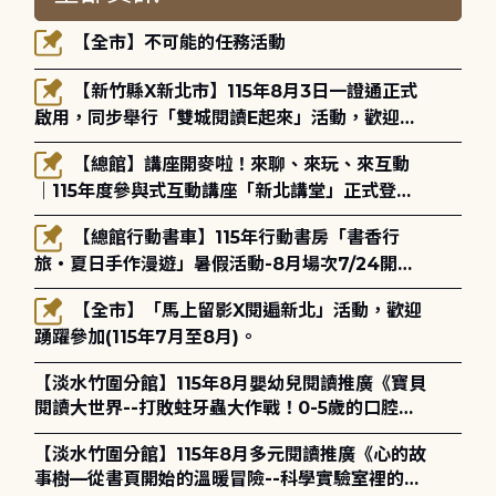
【全市】不可能的任務活動
【新竹縣X新北市】115年8月3日一證通正式
啟用，同步舉行「雙城閱讀E起來」活動，歡迎踴
躍參加(115年8月3日至10月4日)。
【總館】講座開麥啦！來聊、來玩、來互動
｜115年度參與式互動講座「新北講堂」正式登
場！
【總館行動書車】115年行動書房「書香行
旅・夏日手作漫遊」暑假活動-8月場次7/24開始
報名
【全市】「馬上留影X閱遍新北」活動，歡迎
踴躍參加(115年7月至8月)。
【淡水竹圍分館】115年8月嬰幼兒閱讀推廣《寶貝
閱讀大世界--打敗蛀牙蟲大作戰！0-5歲的口腔照
護全攻略》
【淡水竹圍分館】115年8月多元閱讀推廣《心的故
事樹—從書頁開始的溫暖冒險--科學實驗室裡的放