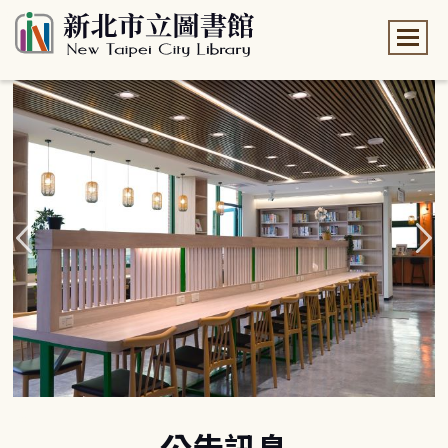
:::
:::