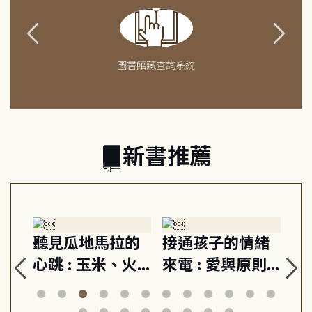
圖書館藏查詢系統
新書推薦
生
聽見瓜地馬拉的
接通孩子的情緒
重
與
心跳 : 玉米、火
來電 : 愛與原則,
關
思
山與信仰, 外交官
建立教養的安定
爆
筆下的現代馬雅
節奏 22個行動練
減