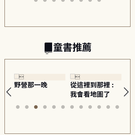
日常與魔幻
習, 走向彼此共好
回
的親子關係
童書推薦
探
野營那一晚
從這裡到那裡 :
狗
的
我會看地圖了
美
案