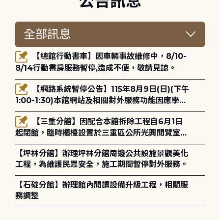
公告訊息
【總館行動書車】因車輛事故維修中，8/10-
8/14行動書房服務暫停,造成不便，敬請見諒。
【網路系統暫停公告】115年8月9日(日)(下午
1:00-1:30)本館網站及相關對外服務功能因應學術
網路升級更新將暫停服務。
【三重分館】因配合本館拆除工程自6月1日
起閉館，臨時櫃檯設置於三重區公所光興閱覽室，
造成不便，敬請見諒。
【坪林分館】辦理坪林分館周邊公共設施景觀美化
工程，為維護民眾安全，施工期間暫停對外服務。
【石碇分館】辦理館內閱讀設備升級工程，相關服
務調整