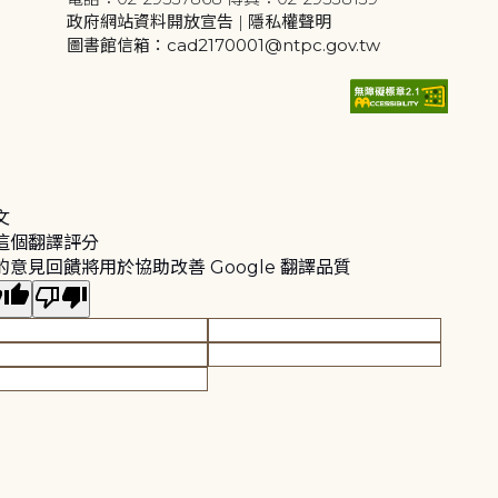
政府網站資料開放宣告
|
隱私權聲明
圖書館信箱：cad2170001@ntpc.gov.tw
文
這個翻譯評分
的意見回饋將用於協助改善 Google 翻譯品質