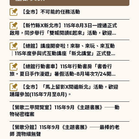
【全市】不可能的任務活動
【新竹縣X新北市】115年8月3日一證通正式
啟用，同步舉行「雙城閱讀E起來」活動，歡迎踴
躍參加(115年8月3日至10月4日)。
【總館】講座開麥啦！來聊、來玩、來互動
｜115年度參與式互動講座「新北講堂」正式登
場！
【總館行動書車】115年行動書房「書香行
旅・夏日手作漫遊」暑假活動-8月場次7/24開始
報名
【全市】「馬上留影X閱遍新北」活動，歡迎
踴躍參加(115年7月至8月)。
【鶯歌二甲閱覽室】115年9月《主題書展》──動
物祕密檔案
【鶯歌分館】115年9月《主題書展》──最棒的老
師 潤物細無聲