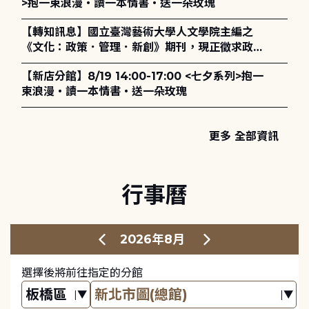
>抱一束浪漫・讀一本情書・送一朵玫瑰
【轉知訊息】國立臺灣藝術大學人文學院主編之
《文化：政策．管理．新創》期刊，現正徵求政策
評論、書評及【邁向具回應力的博物館治理：政
【新店分館】8/19 14:00-17:00 <七夕系列>抱一
策、領導與管理】主題特刊稿件至2027年6月1日
束浪漫・讀一本情書・送一朵玫瑰
止，歡迎踴躍投稿。
更多 全部資訊
行事曆
2026年8月
選擇後將前往指定的分館