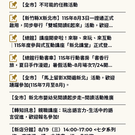
【全市】不可能的任務活動
【新竹縣X新北市】115年8月3日一證通正式
啟用，同步舉行「雙城閱讀E起來」活動，歡迎踴
躍參加(115年8月3日至10月4日)。
【總館】講座開麥啦！來聊、來玩、來互動
｜115年度參與式互動講座「新北講堂」正式登
場！
【總館行動書車】115年行動書房「書香行
旅・夏日手作漫遊」暑假活動-8月場次7/24開始
報名
【全市】「馬上留影X閱遍新北」活動，歡迎
踴躍參加(115年7月至8月)。
【全市】新北市嬰幼兒閱讀起步走~閱讀活動推廣
【轉知訊息】親職講座：玩出語言力-生活中的語
言促進，歡迎報名參加!
【新店分館】8/19（三）14:00-17:00 <七夕系列