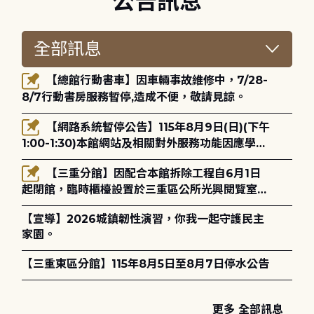
公告訊息
【總館行動書車】因車輛事故維修中，7/28-
8/7行動書房服務暫停,造成不便，敬請見諒。
【網路系統暫停公告】115年8月9日(日)(下午
1:00-1:30)本館網站及相關對外服務功能因應學術
網路升級更新將暫停服務。
【三重分館】因配合本館拆除工程自6月1日
起閉館，臨時櫃檯設置於三重區公所光興閱覽室，
造成不便，敬請見諒。
【宣導】2026城鎮韌性演習，你我一起守護民主
家園。
【三重東區分館】115年8月5日至8月7日停水公告
更多 全部訊息