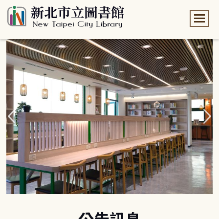
:::
:::