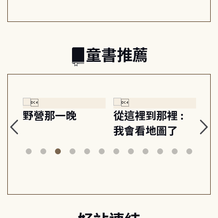
的親子關係
童書推薦
探
野營那一晚
從這裡到那裡 :
狗
的
我會看地圖了
美
案