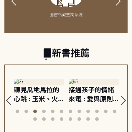
圖書館藏查詢系統
新書推薦
生
聽見瓜地馬拉的
接通孩子的情緒
重
與
心跳 : 玉米、火
來電 : 愛與原則,
關
思
山與信仰, 外交官
建立教養的安定
爆
筆下的現代馬雅
節奏 22個行動練
減
日常與魔幻
習, 走向彼此共好
回