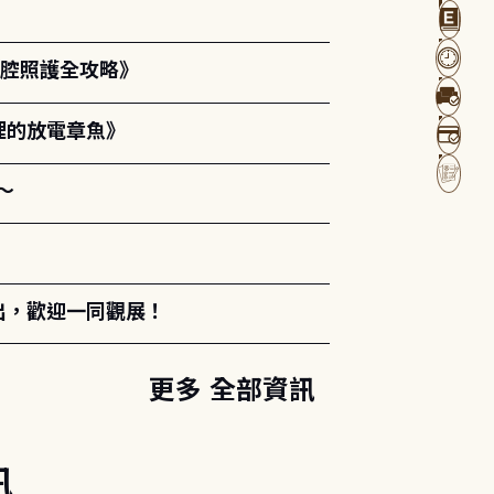
口腔照護全攻略》
裡的放電章魚》
～
出，歡迎一同觀展！
更多 全部資訊
訊