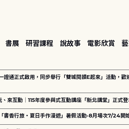
座
書展
研習課程
說故事
電影欣賞
藝
日一證通正式啟用，同步舉行「雙城閱讀E起來」活動，歡迎踴
、來互動｜115年度參與式互動講座「新北講堂」正式登
「書香行旅・夏日手作漫遊」暑假活動-8月場次7/24開