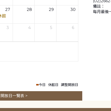
(02)2662
備註：
27
28
29
30
每月最後
休館
3
4
5
6
今日
休館日
調整開放日
開放日一覽表 >