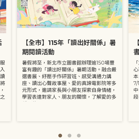
活
【全市】115年「讀出好關係」暑
期閱讀活動
服
暑假將至，新北市立圖書館辦理逾150場豐
「
入
富有趣的「讀出好關係」暑期活動。融合嚴
心
讀
選書展、紓壓手作研習班、感受溝通力講
本
將
座、讀出心聲故事屋、愛的真諦電影院等多
7
，
元形式，邀請家長與小朋友探索自身情緒，
中
之
學習表達對家人、朋友的關懷，了解愛的多
段
種面貌。