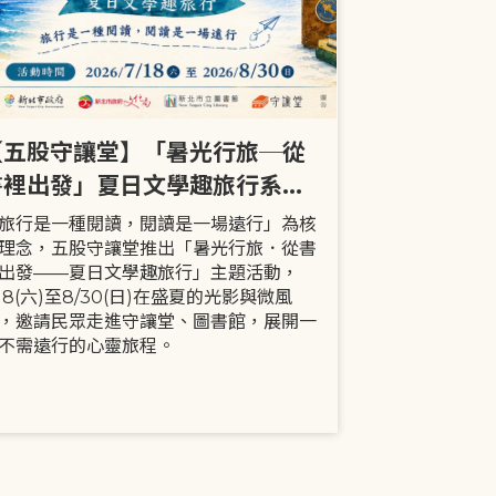
【五股守讓堂】「暑光行旅─從
【全市】《
書裡出發」夏日文學趣旅行系列
事劇首次演出
活動
大小朋友一
旅行是一種閱讀，閱讀是一場遠行」為核
現代家庭已不
理念，五股守讓堂推出「暑光行旅．從書
模式，更多時
出發——夏日文學趣旅行」主題活動，
劇中小智豬爸
/18(六)至8/30(日)在盛夏的光影與微風
動，顛覆「媽
，邀請民眾走進守讓堂、圖書館，展開一
象，藉由小智
不需遠行的心靈旅程。
生活情境，傳
念。