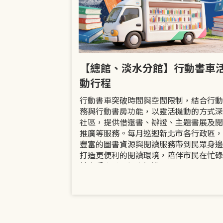
市立圖書館
【總館、淡水分館】行動書車
活動
動行程
共融「閱」平等
行動書車突破時間與空間限制，結合行動
過手作研習、互
務與行動書房功能，以靈活機動的方式深
賞或主題展示等
社區，提供借還書、辦證、主題書展及閱
議題的開放討論
推廣等服務。每月巡迴新北市各行政區，
日起至9月30日
豐富的圖書資源與閱讀服務帶到民眾身邊
打造更便利的閱讀環境，陪伴市民在忙碌
餘享受書香、探索知識。