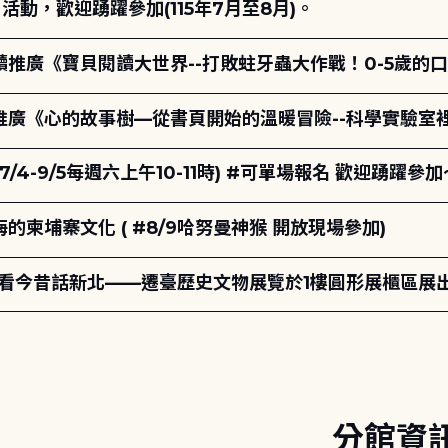
動，歡迎踴躍參加(115年7月至8月)。
讀推廣《寶貝閱讀大世界--打敗蛀牙蟲大作戰！0-5歲的
讀推廣《心的故事樹—從書頁開始的溫暖冒險--科學實驗室
7/4-9/5每週六上午10-11時) #可單場報名 歡迎踴躍參加
柬埔寨文化 ( #8/9哈努曼神猴 開放現場參加)
-看今昔話新北——遷臺歷史文物展覽於1樓圓形展櫃區展
分館資