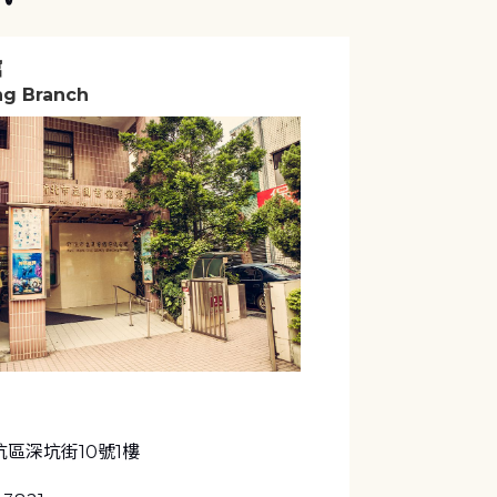
館
g Branch
區深坑街10號1樓