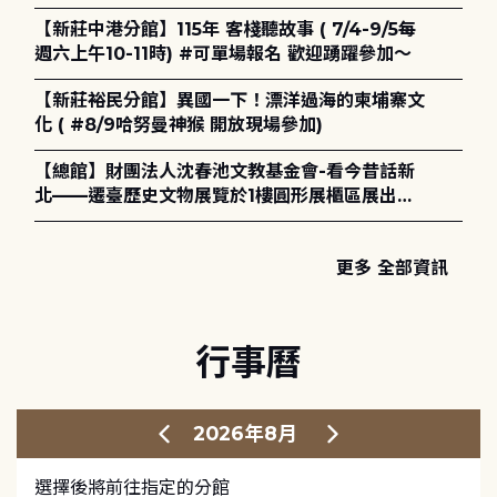
電章魚》
【新莊中港分館】115年 客棧聽故事 ( 7/4-9/5每
週六上午10-11時) #可單場報名 歡迎踴躍參加～
【新莊裕民分館】異國一下！漂洋過海的柬埔寨文
化 ( #8/9哈努曼神猴 開放現場參加)
【總館】財團法人沈春池文教基金會-看今昔話新
北——遷臺歷史文物展覽於1樓圓形展櫃區展出，
歡迎一同觀展！
更多 全部資訊
行事曆
2026年8月
選擇後將前往指定的分館