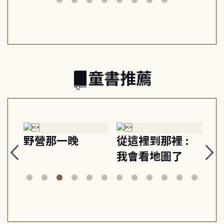
日常與魔幻
習, 走向彼此共好
回
的親子關係
童書推薦
探
野營那一晚
從這裡到那裡 :
狗
的
我會看地圖了
美
案