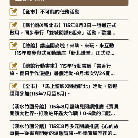
【全市】不可能的任務活動
【新竹縣X新北市】115年8月3日一證通正式
啟用，同步舉行「雙城閱讀E起來」活動，歡迎踴
躍參加(115年8月3日至10月4日)。
【總館】講座開麥啦！來聊、來玩、來互動
｜115年度參與式互動講座「新北講堂」正式登
場！
【總館行動書車】115年行動書房「書香行
旅・夏日手作漫遊」暑假活動-8月場次7/24開始
報名
【全市】「馬上留影X閱遍新北」活動，歡迎
踴躍參加(115年7月至8月)。
【淡水竹圍分館】115年8月嬰幼兒閱讀推廣《寶貝
閱讀大世界--打敗蛀牙蟲大作戰！0-5歲的口腔照
護全攻略》
【淡水竹圍分館】115年8月多元閱讀推廣《心的故
事樹—從書頁開始的溫暖冒險--科學實驗室裡的放