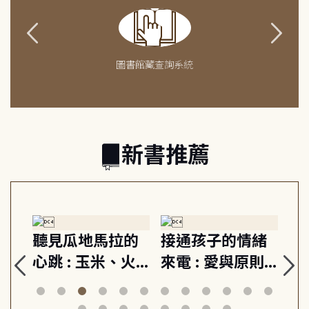
圖書館藏查詢系統
新書推薦
生
聽見瓜地馬拉的
接通孩子的情緒
重
與
心跳 : 玉米、火
來電 : 愛與原則,
關
思
山與信仰, 外交官
建立教養的安定
爆
筆下的現代馬雅
節奏 22個行動練
減