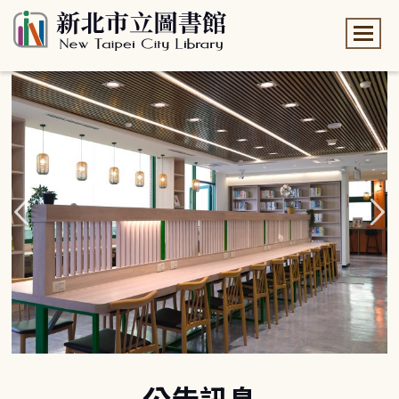
:::
:::