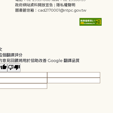
政府網站資料開放宣告
|
隱私權聲明
圖書館信箱：cad2170001@ntpc.gov.tw
文
這個翻譯評分
的意見回饋將用於協助改善 Google 翻譯品質