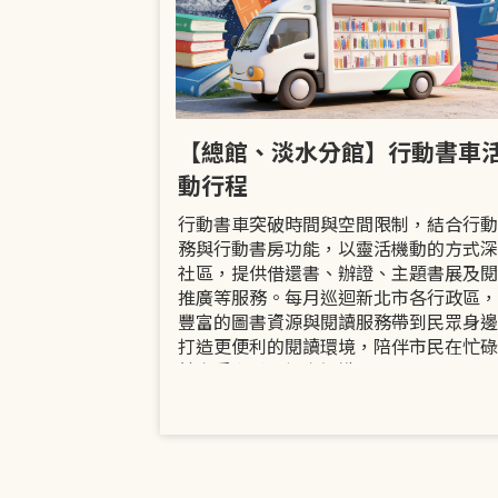
市立圖書館
【總館、淡水分館】行動書車
活動
動行程
共融「閱」平等
行動書車突破時間與空間限制，結合行動
過手作研習、互
務與行動書房功能，以靈活機動的方式深
賞或主題展示等
社區，提供借還書、辦證、主題書展及閱
議題的開放討論
推廣等服務。每月巡迴新北市各行政區，
日起至9月30日
豐富的圖書資源與閱讀服務帶到民眾身邊
打造更便利的閱讀環境，陪伴市民在忙碌
餘享受書香、探索知識。