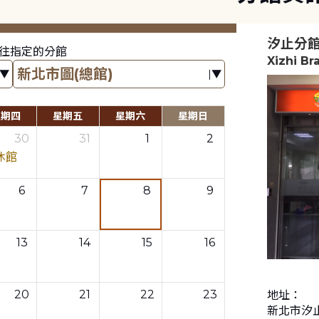
汐止分
往指定的分館
Xizhi Br
星期四
星期五
星期六
星期日
30
31
1
2
休館
6
7
8
9
13
14
15
16
20
21
22
23
地址：
新北市汐止