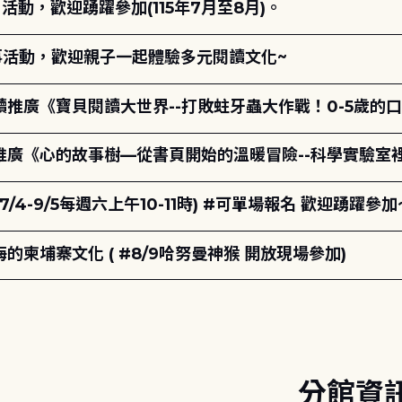
動，歡迎踴躍參加(115年7月至8月)。
故事活動，歡迎親子一起體驗多元閱讀文化~
讀推廣《寶貝閱讀大世界--打敗蛀牙蟲大作戰！0-5歲的
讀推廣《心的故事樹—從書頁開始的溫暖冒險--科學實驗室
7/4-9/5每週六上午10-11時) #可單場報名 歡迎踴躍參加
柬埔寨文化 ( #8/9哈努曼神猴 開放現場參加)
分館資