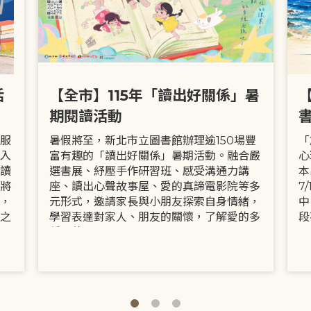
活
【全市】115年「讀出好關係」暑
期閱讀活動
服
暑假將至，新北市立圖書館辦理逾150場豐
「
入
富有趣的「讀出好關係」暑期活動。融合嚴
心
讀
選書展、紓壓手作研習班、感受溝通力講
本
將
座、讀出心聲故事屋、愛的真諦電影院等多
7
，
元形式，邀請家長與小朋友探索自身情緒，
中
之
學習表達對家人、朋友的關懷，了解愛的多
段
種面貌。