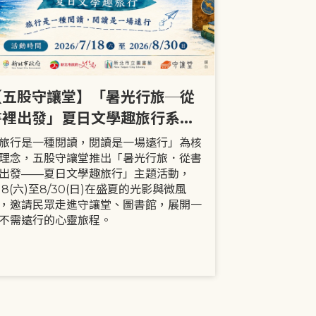
【五股守讓堂】「暑光行旅─從
【全市】《
書裡出發」夏日文學趣旅行系列
事劇首次演出
活動
大小朋友一
旅行是一種閱讀，閱讀是一場遠行」為核
現代家庭已不
理念，五股守讓堂推出「暑光行旅．從書
模式，更多時
出發——夏日文學趣旅行」主題活動，
劇中小智豬爸
/18(六)至8/30(日)在盛夏的光影與微風
動，顛覆「媽
，邀請民眾走進守讓堂、圖書館，展開一
象，藉由小智
不需遠行的心靈旅程。
生活情境，傳
念。