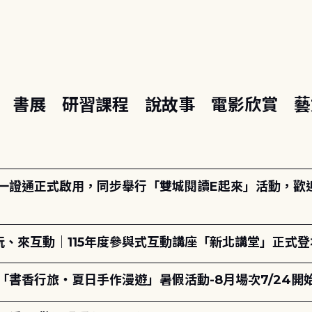
座
書展
研習課程
說故事
電影欣賞
藝
日一證通正式啟用，同步舉行「雙城閱讀E起來」活動，歡迎踴
、來互動｜115年度參與式互動講座「新北講堂」正式登
「書香行旅・夏日手作漫遊」暑假活動-8月場次7/24開