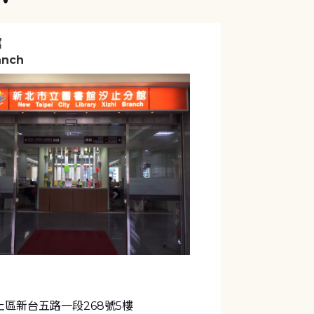
館
anch
區新台五路一段268號5樓