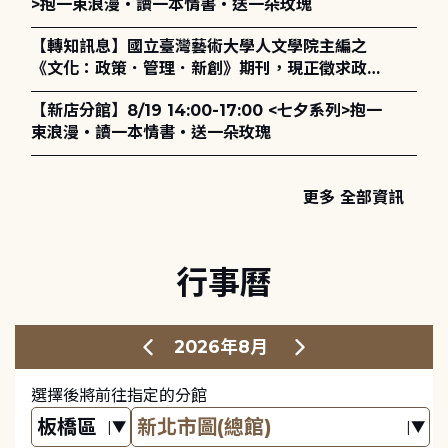
>抱一束浪漫・讀一本情書・送一朵玫瑰
【轉知訊息】國立臺灣藝術大學人文學院主編之
《文化：政策．管理．新創》期刊，現正徵求政策
評論、書評及【邁向具回應力的博物館治理：政
【新店分館】8/19 14:00-17:00 <七夕系列>抱一
策、領導與管理】主題特刊稿件至2027年6月1日
束浪漫・讀一本情書・送一朵玫瑰
止，歡迎踴躍投稿。
更多 全部資訊
行事曆
2026年8月
選擇後將前往指定的分館