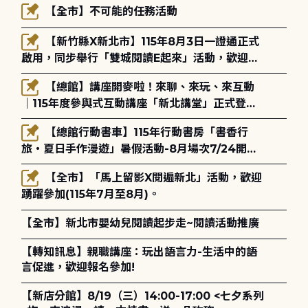
【全市】不可能的任務活動
【新竹縣X新北市】115年8月3日一證通正式
啟用，同步舉行「雙城閱讀E起來」活動，歡迎踴
躍參加(115年8月3日至10月4日)。
【總館】講座開麥啦！來聊、來玩、來互動
｜115年度參與式互動講座「新北講堂」正式登
場！
【總館行動書車】115年行動書房「書香行
旅・夏日手作漫遊」暑假活動-8月場次7/24開始
報名
【全市】「馬上留影X閱遍新北」活動，歡迎
踴躍參加(115年7月至8月)。
【全市】新北市嬰幼兒閱讀起步走~閱讀活動推廣
【轉知訊息】親職講座：玩出語言力-生活中的語
言促進，歡迎報名參加!
【新店分館】8/19（三）14:00-17:00 <七夕系列