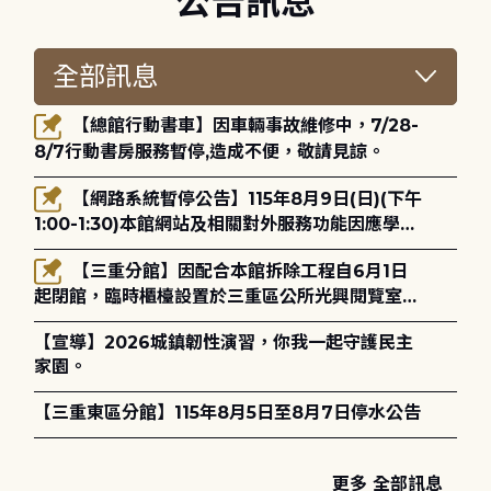
公告訊息
【總館行動書車】因車輛事故維修中，7/28-
8/7行動書房服務暫停,造成不便，敬請見諒。
【網路系統暫停公告】115年8月9日(日)(下午
1:00-1:30)本館網站及相關對外服務功能因應學術
網路升級更新將暫停服務。
【三重分館】因配合本館拆除工程自6月1日
起閉館，臨時櫃檯設置於三重區公所光興閱覽室，
造成不便，敬請見諒。
【宣導】2026城鎮韌性演習，你我一起守護民主
家園。
【三重東區分館】115年8月5日至8月7日停水公告
更多 全部訊息