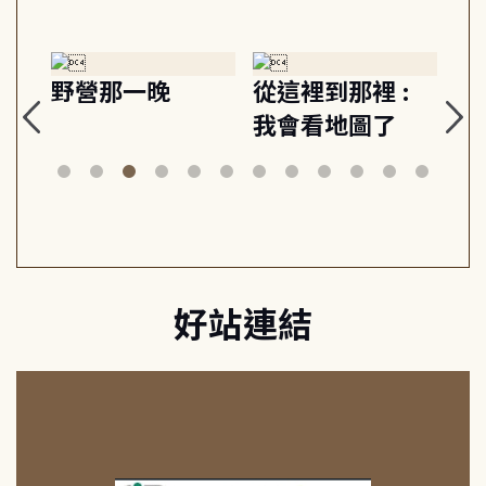
探
野營那一晚
從這裡到那裡 :
狗
的
我會看地圖了
美
案
好站連結