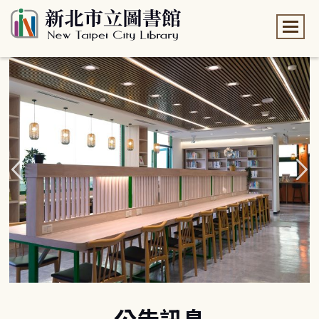
:::
:::