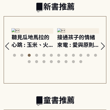
新書推薦
生
聽見瓜地馬拉的
接通孩子的情緒
重
與
心跳 : 玉米、火
來電 : 愛與原則,
關
思
山與信仰, 外交官
建立教養的安定
爆
筆下的現代馬雅
節奏 22個行動練
減
日常與魔幻
習, 走向彼此共好
回
的親子關係
童書推薦