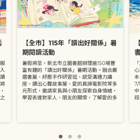
活
【全市】115年「讀出好關係」暑
期閱讀活動
服
暑假將至，新北市立圖書館辦理逾150場豐
「
入
富有趣的「讀出好關係」暑期活動。融合嚴
心
讀
選書展、紓壓手作研習班、感受溝通力講
本
將
座、讀出心聲故事屋、愛的真諦電影院等多
7
，
元形式，邀請家長與小朋友探索自身情緒，
中
之
學習表達對家人、朋友的關懷，了解愛的多
段
種面貌。