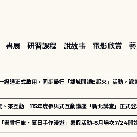
座
書展
研習課程
說故事
電影欣賞
藝
日一證通正式啟用，同步舉行「雙城閱讀E起來」活動，歡迎踴
、來互動｜115年度參與式互動講座「新北講堂」正式登
「書香行旅・夏日手作漫遊」暑假活動-8月場次7/24開