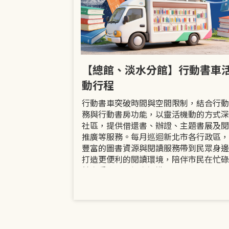
市立圖書館
【總館、淡水分館】行動書車
活動
動行程
共融「閱」平等
行動書車突破時間與空間限制，結合行動
過手作研習、互
務與行動書房功能，以靈活機動的方式深
賞或主題展示等
社區，提供借還書、辦證、主題書展及閱
議題的開放討論
推廣等服務。每月巡迴新北市各行政區，
日起至9月30日
豐富的圖書資源與閱讀服務帶到民眾身邊
打造更便利的閱讀環境，陪伴市民在忙碌
餘享受書香、探索知識。