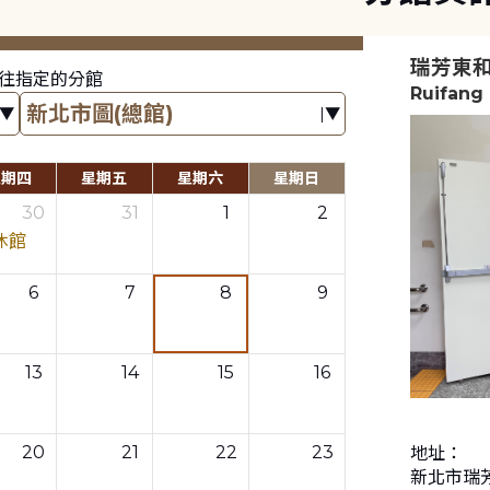
瑞芳東
往指定的分館
Ruifang
星期四
星期五
星期六
星期日
30
31
1
2
休館
6
7
8
9
13
14
15
16
20
21
22
23
地址：
新北市瑞