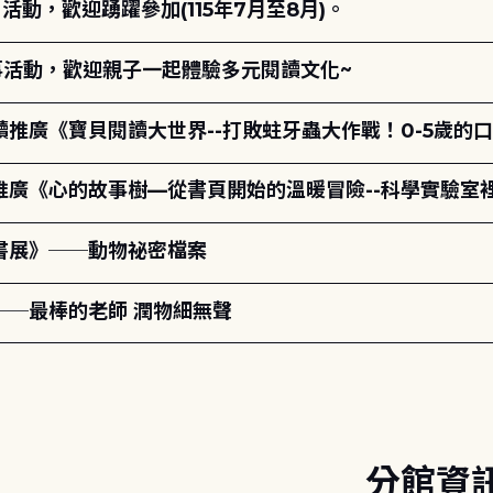
動，歡迎踴躍參加(115年7月至8月)。
故事活動，歡迎親子一起體驗多元閱讀文化~
讀推廣《寶貝閱讀大世界--打敗蛀牙蟲大作戰！0-5歲的
讀推廣《心的故事樹—從書頁開始的溫暖冒險--科學實驗室
題書展》──動物祕密檔案
──最棒的老師 潤物細無聲
分館資