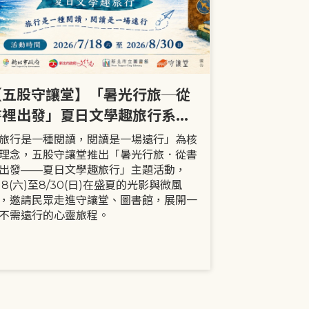
【五股守讓堂】「暑光行旅─從
【全市】《
書裡出發」夏日文學趣旅行系列
事劇首次演出
活動
大小朋友一
旅行是一種閱讀，閱讀是一場遠行」為核
現代家庭已不
理念，五股守讓堂推出「暑光行旅．從書
模式，更多時
出發——夏日文學趣旅行」主題活動，
劇中小智豬爸
/18(六)至8/30(日)在盛夏的光影與微風
動，顛覆「媽
，邀請民眾走進守讓堂、圖書館，展開一
象，藉由小智
不需遠行的心靈旅程。
生活情境，傳
念。