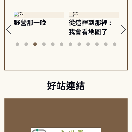
探
野營那一晚
從這裡到那裡 :
狗
的
我會看地圖了
美
案
好站連結