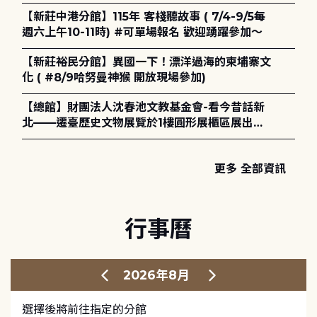
電章魚》
【新莊中港分館】115年 客棧聽故事 ( 7/4-9/5每
週六上午10-11時) #可單場報名 歡迎踴躍參加～
【新莊裕民分館】異國一下！漂洋過海的柬埔寨文
化 ( #8/9哈努曼神猴 開放現場參加)
【總館】財團法人沈春池文教基金會-看今昔話新
北——遷臺歷史文物展覽於1樓圓形展櫃區展出，
歡迎一同觀展！
更多 全部資訊
行事曆
2026年8月
選擇後將前往指定的分館