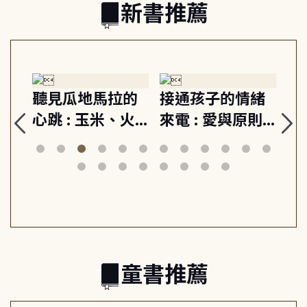
新書推薦
生
聽見瓜地馬拉的
接通孩子的情緒
重
與
心跳 : 玉米、火
來電 : 愛與原則,
關
思
山與信仰, 外交官
建立教養的安定
爆
筆下的現代馬雅
節奏 22個行動練
減
日常與魔幻
習, 走向彼此共好
回
的親子關係
童書推薦