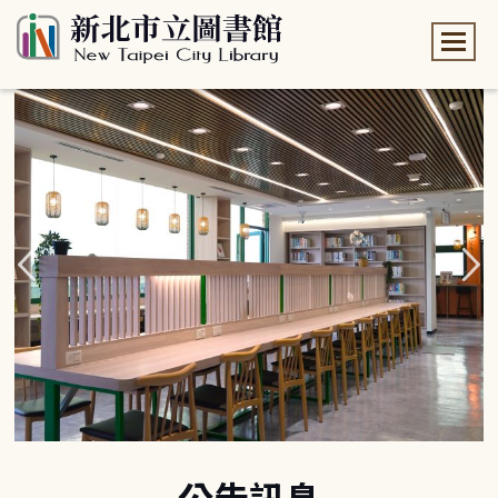
:::
:::