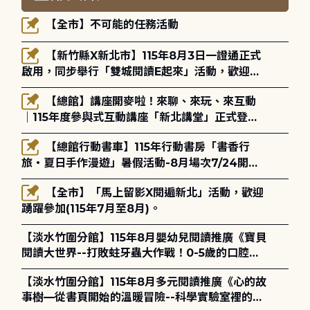
【全市】不可能的任務活動
【新竹縣X新北市】115年8月3日一證通正式
啟用，同步舉行「雙城閱讀E起來」活動，歡迎踴
躍參加(115年8月3日至10月4日)。
【總館】講座開麥啦！來聊、來玩、來互動
｜115年度參與式互動講座「新北講堂」正式登
場！
【總館行動書車】115年行動書房「書香行
旅・夏日手作漫遊」暑假活動-8月場次7/24開始
報名
【全市】「馬上留影X閱遍新北」活動，歡迎
踴躍參加(115年7月至8月)。
【淡水竹圍分館】115年8月嬰幼兒閱讀推廣《寶貝
閱讀大世界--打敗蛀牙蟲大作戰！0-5歲的口腔照
護全攻略》
【淡水竹圍分館】115年8月多元閱讀推廣《心的故
事樹—從書頁開始的溫暖冒險--科學實驗室裡的放