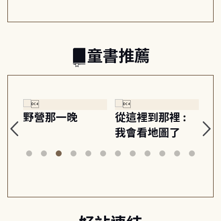
的親子關係
童書推薦
探
野營那一晚
從這裡到那裡 :
狗
的
我會看地圖了
美
案