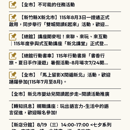
【全市】不可能的任務活動
【新竹縣X新北市】115年8月3日一證通正式
啟用，同步舉行「雙城閱讀E起來」活動，歡迎踴
躍參加(115年8月3日至10月4日)。
【總館】講座開麥啦！來聊、來玩、來互動
｜115年度參與式互動講座「新北講堂」正式登
場！
【總館行動書車】115年行動書房「書香行
旅・夏日手作漫遊」暑假活動-8月場次7/24開始
報名
【全市】「馬上留影X閱遍新北」活動，歡迎
踴躍參加(115年7月至8月)。
【全市】新北市嬰幼兒閱讀起步走~閱讀活動推廣
【轉知訊息】親職講座：玩出語言力-生活中的語
言促進，歡迎報名參加!
【新店分館】8/19（三）14:00-17:00 <七夕系列