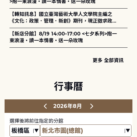
>抱一束浪漫・讀一本情書・送一朵玫瑰
【轉知訊息】國立臺灣藝術大學人文學院主編之
《文化：政策．管理．新創》期刊，現正徵求政策
評論、書評及【邁向具回應力的博物館治理：政
【新店分館】8/19 14:00-17:00 <七夕系列>抱一
策、領導與管理】主題特刊稿件至2027年6月1日
束浪漫・讀一本情書・送一朵玫瑰
止，歡迎踴躍投稿。
更多 全部資訊
行事曆
2026年8月
選擇後將前往指定的分館