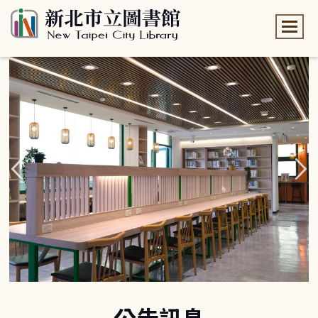
:::
:::