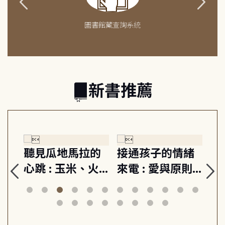
圖書館藏查詢系統
新書推薦
生
聽見瓜地馬拉的
接通孩子的情緒
重
與
心跳 : 玉米、火
來電 : 愛與原則,
關
思
山與信仰, 外交官
建立教養的安定
爆
筆下的現代馬雅
節奏 22個行動練
減
日常與魔幻
習, 走向彼此共好
回