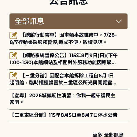
公告訊息
【總館行動書車】因車輛事故維修中，7/28-
8/7行動書房服務暫停,造成不便，敬請見諒。
【網路系統暫停公告】115年8月9日(日)(下午
1:00-1:30)本館網站及相關對外服務功能因應學術
網路升級更新將暫停服務。
【三重分館】因配合本館拆除工程自6月1日
起閉館，臨時櫃檯設置於三重區公所光興閱覽室，
造成不便，敬請見諒。
【宣導】2026城鎮韌性演習，你我一起守護民主
家園。
【三重東區分館】115年8月5日至8月7日停水公告
更多 全部訊息