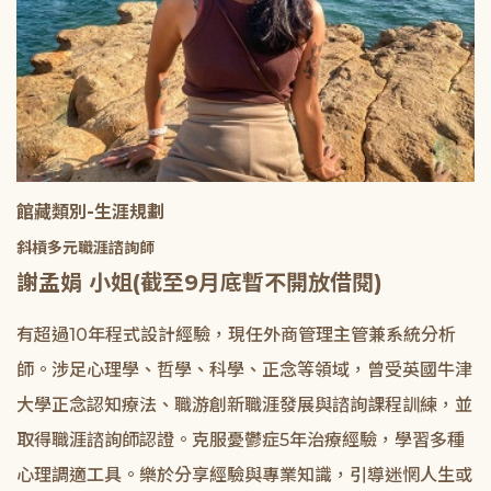
館藏類別-生涯規劃
斜槓多元職涯諮詢師
謝孟娟 小姐(截至9月底暫不開放借閱)
有超過10年程式設計經驗，現任外商管理主管兼系統分析
師。涉足心理學、哲學、科學、正念等領域，曾受英國牛津
大學正念認知療法、職游創新職涯發展與諮詢課程訓練，並
取得職涯諮詢師認證。克服憂鬱症5年治療經驗，學習多種
心理調適工具。樂於分享經驗與專業知識，引導迷惘人生或