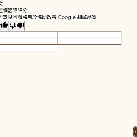
文
這個翻譯評分
的意見回饋將用於協助改善 Google 翻譯品質