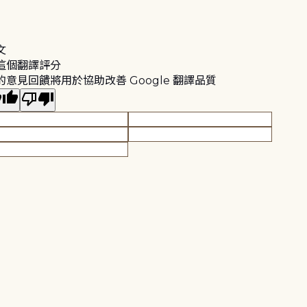
文
這個翻譯評分
的意見回饋將用於協助改善 Google 翻譯品質