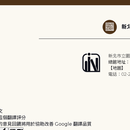
:::
新北
新北市立圖
總館地址：2
【地圖】
電話：02-2
文
這個翻譯評分
的意見回饋將用於協助改善 Google 翻譯品質