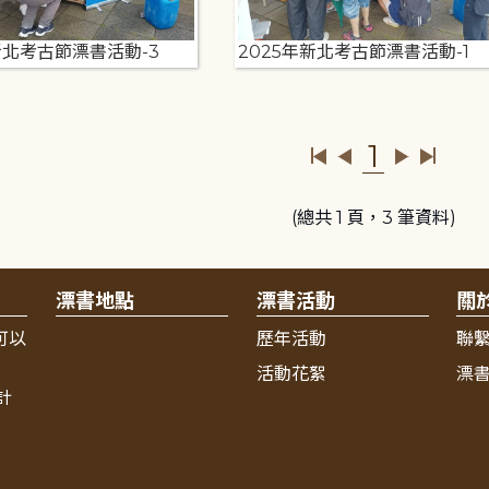
新北考古節漂書活動-3
2025年新北考古節漂書活動-1
1
(總共 1 頁，3 筆資料)
漂書地點
漂書活動
關
可以
歷年活動
聯
活動花絮
漂
計