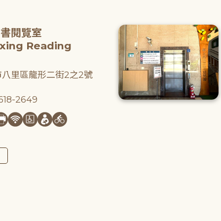
圖書閱覽室
gxing Reading
八里區龍形二街2之2號
18-2649
圖