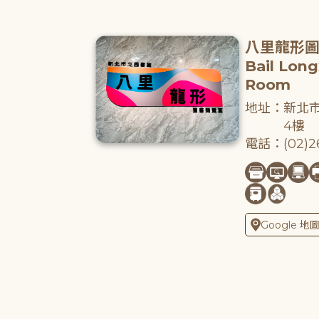
八里龍形
Bail Lon
Room
地址：新北市
4樓
電話：(02)26
Google 地