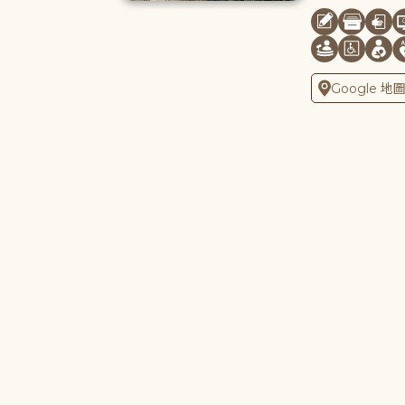
Google 地