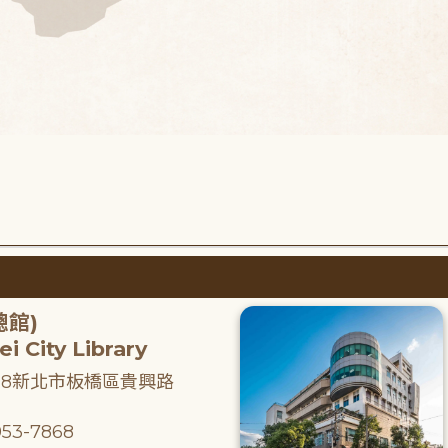
總館)
i City Library
218新北市板橋區貴興路
53-7868