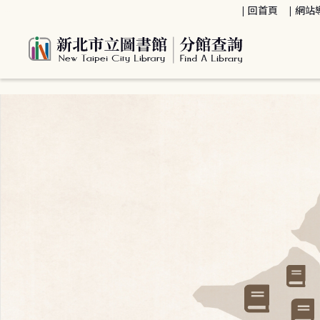
:::
回首頁
網站
:::