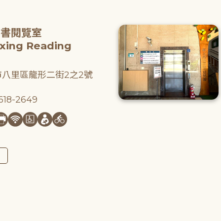
圖書閱覽室
gxing Reading
八里區龍形二街2之2號
18-2649
圖