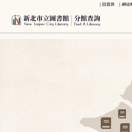
:::
回首頁
網站
:::