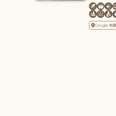
Google 地