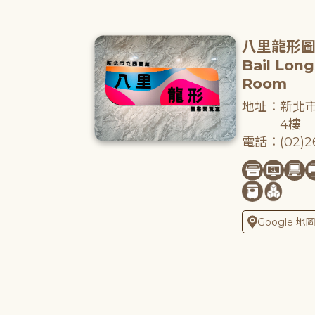
八里龍形
Bail Lon
Room
地址：新北市
4樓
電話：(02)26
Google 地