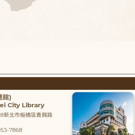
總館)
i City Library
218新北市板橋區貴興路
53-7868