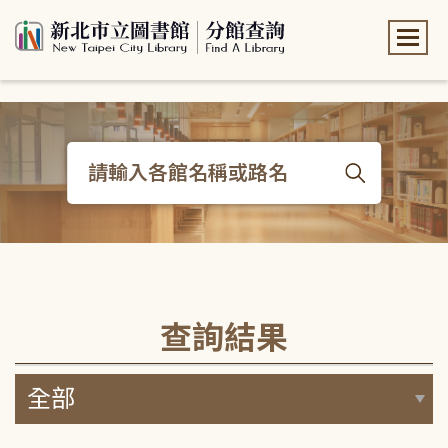
:::
:::
查詢結果