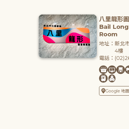
八里龍形
Bail Lon
Room
地址：新北市
4樓
電話：(02)26
Google 地