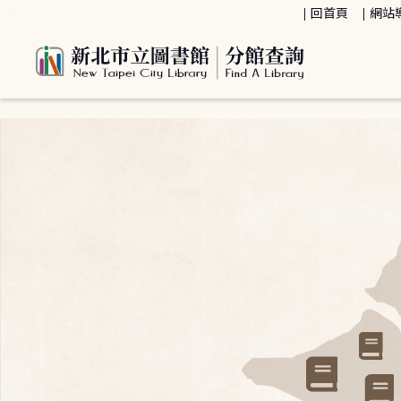
:::
回首頁
網站
:::