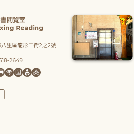
圖書閱覽室
gxing Reading
八里區龍形二街2之2號
18-2649
圖