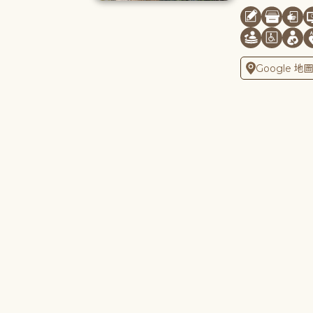
Google 地