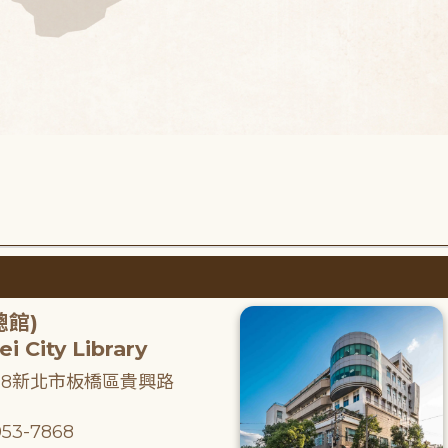
總館)
i City Library
218新北市板橋區貴興路
53-7868