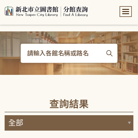
:::
:::
查詢結果