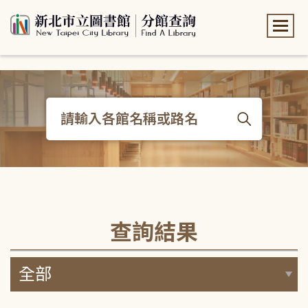
:::
:::
查詢結果