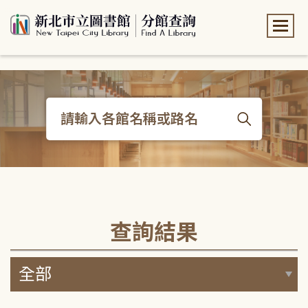
:::
:::
查詢結果