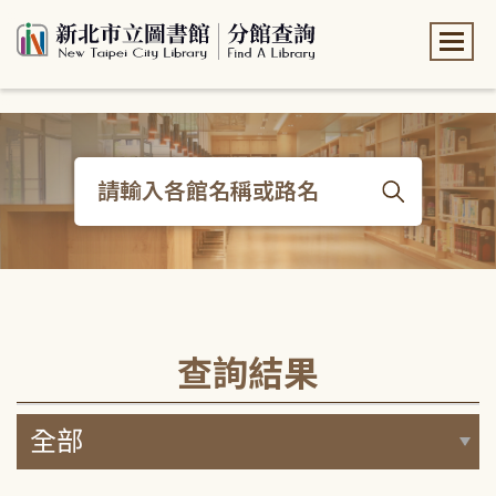
:::
:::
查詢結果