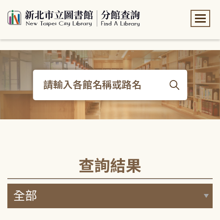
:::
:::
查詢結果