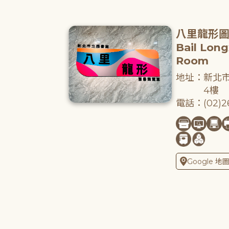
八里龍形
Bail Lon
Room
地址：新北市
4樓
電話：(02)26
Google 地