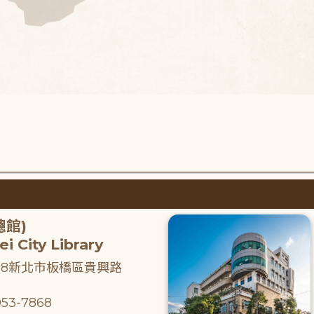
總館)
i City Library
218新北市板橋區貴興路
53-7868