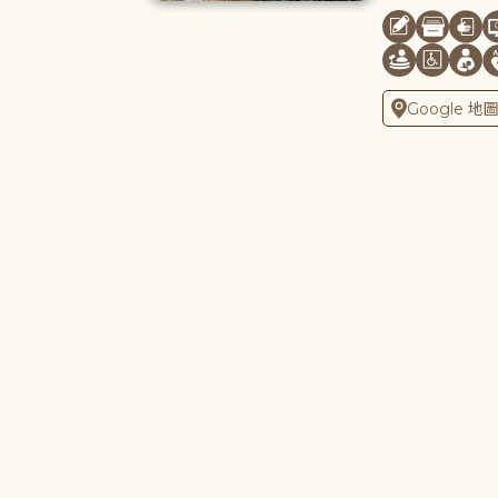
Google 地