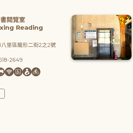
圖書閱覽室
gxing Reading
八里區龍形二街2之2號
18-2649
圖