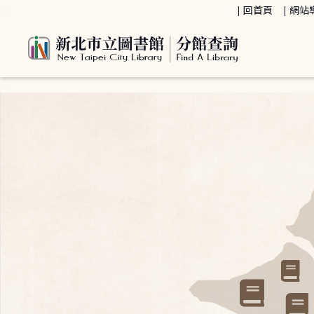
:::
回首頁
網站
:::