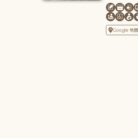
Google 地