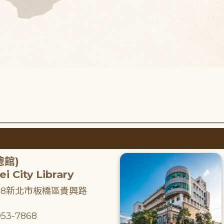
總館)
i City Library
218新北市板橋區貴興路
53-7868