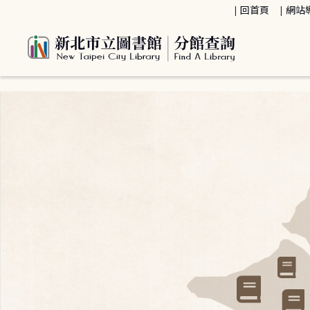
:::
回首頁
網站
:::