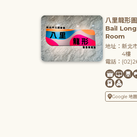
八里龍形
Bail Lon
Room
地址：新北市
4樓
電話：(02)26
Google 地