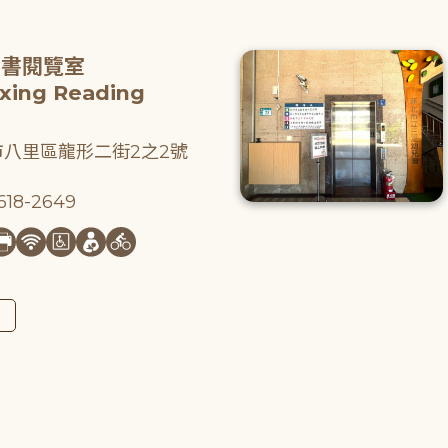
圖書閱覽室
gxing Reading
八里區龍形二街2之2號
18-2649
圖