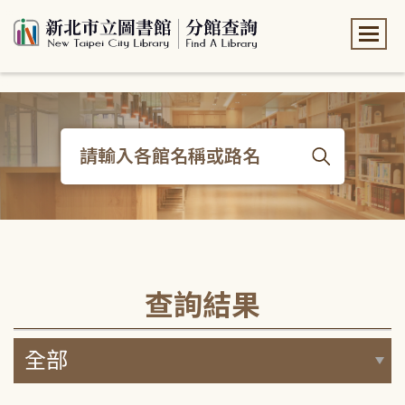
:::
:::
查詢結果