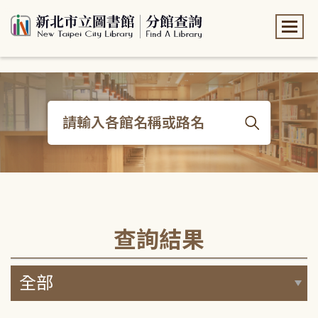
:::
:::
查詢結果