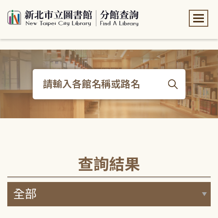
:::
:::
查詢結果