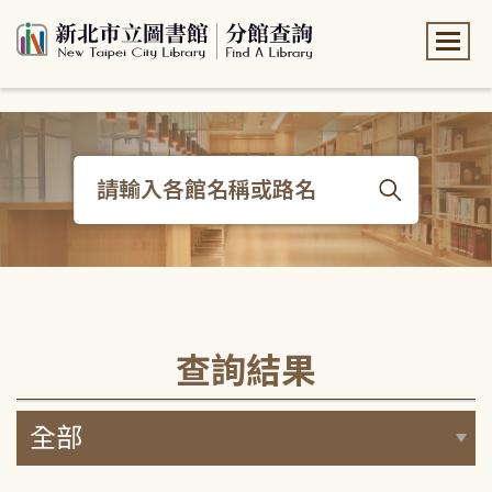
:::
:::
查詢結果