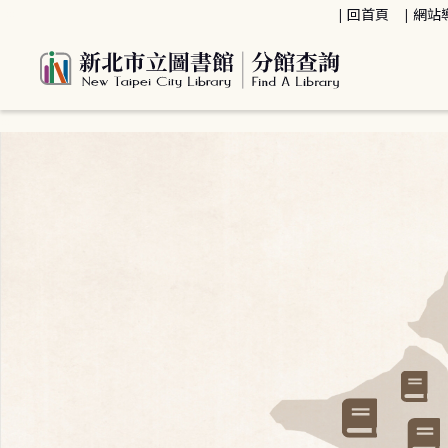
:::
回首頁
網站
:::