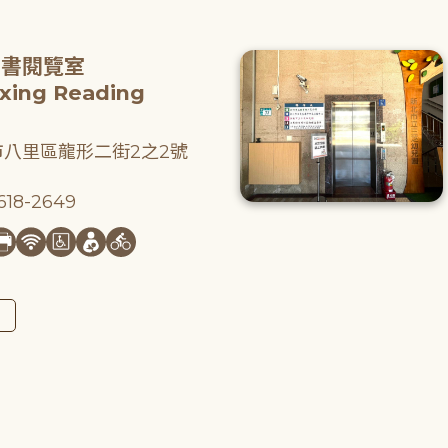
圖書閱覽室
gxing Reading
八里區龍形二街2之2號
18-2649
圖