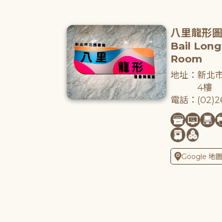
八里龍形
Bail Lon
Room
地址：新北市
4樓
電話：(02)26
Google 地