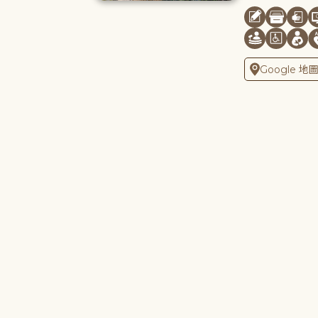
Google 地