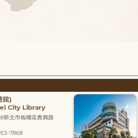
總館)
i City Library
218新北市板橋區貴興路
53-7868