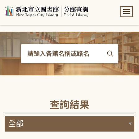
:::
:::
查詢結果