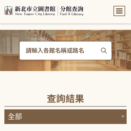
:::
:::
查詢結果