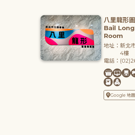
八里龍形
Bail Lon
Room
地址：新北市
4樓
電話：(02)26
Google 地