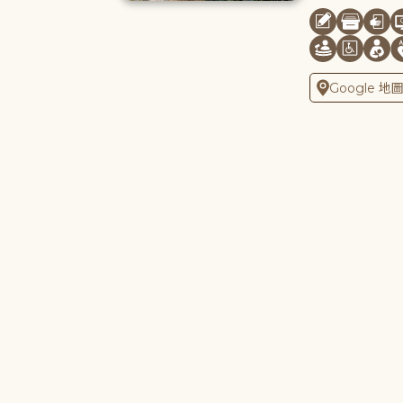
Google 地