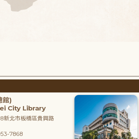
總館)
i City Library
218新北市板橋區貴興路
53-7868