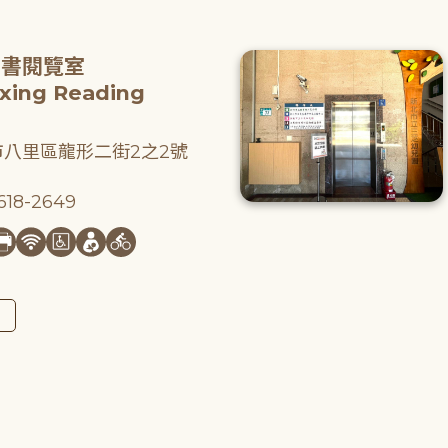
圖書閱覽室
gxing Reading
八里區龍形二街2之2號
18-2649
圖