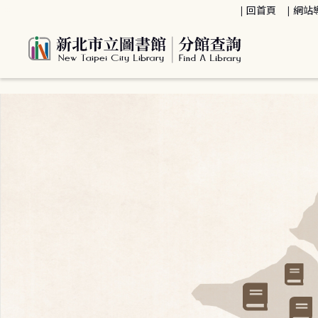
:::
回首頁
網站
:::