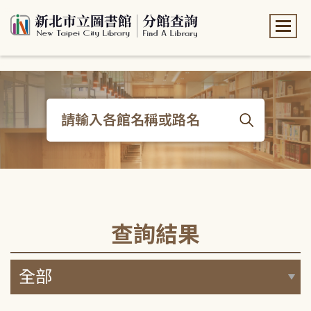
:::
:::
查詢結果