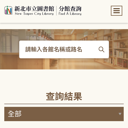
:::
:::
查詢結果