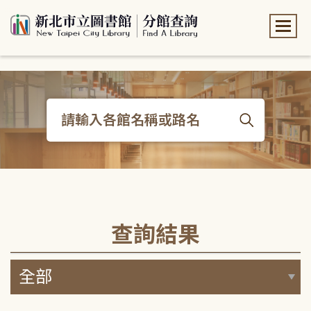
:::
:::
查詢結果