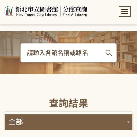
:::
:::
查詢結果