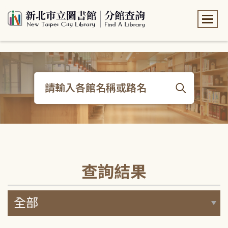
:::
:::
查詢結果