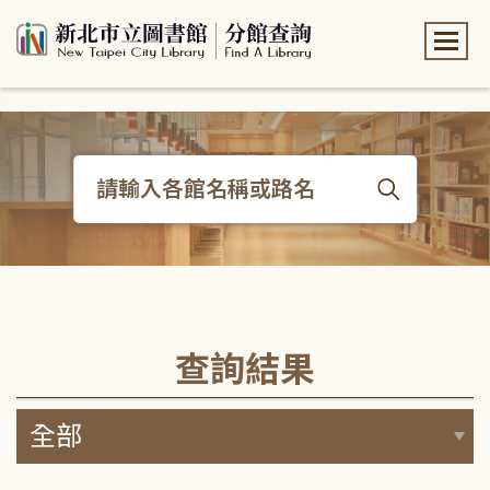
:::
:::
查詢結果