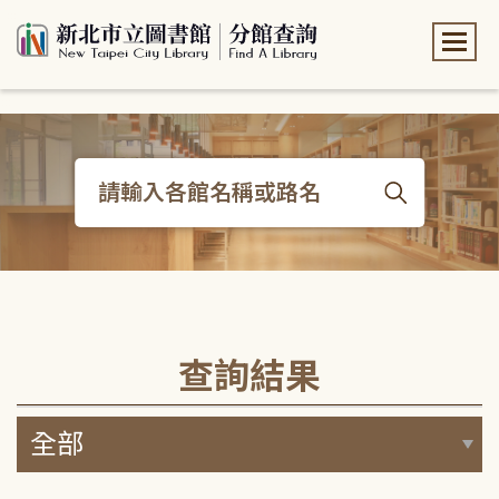
:::
:::
查詢結果