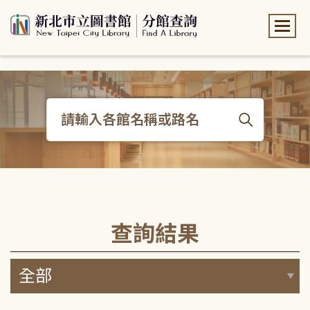
:::
:::
查詢結果