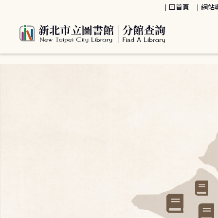
:::
回首頁
網站
:::