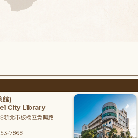
總館)
i City Library
218新北市板橋區貴興路
53-7868