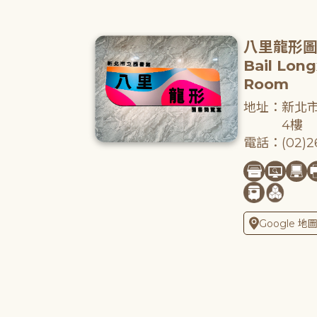
八里龍形
Bail Lon
Room
地址：新北市
4樓
電話：(02)26
Google 地