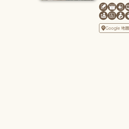
Google 地