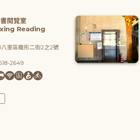
圖書閱覽室
gxing Reading
八里區龍形二街2之2號
18-2649
圖