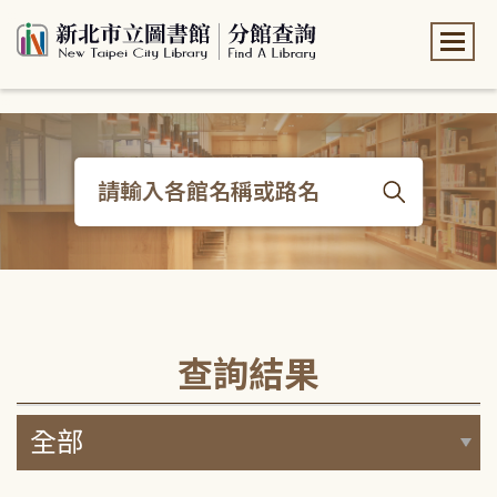
:::
:::
查詢結果