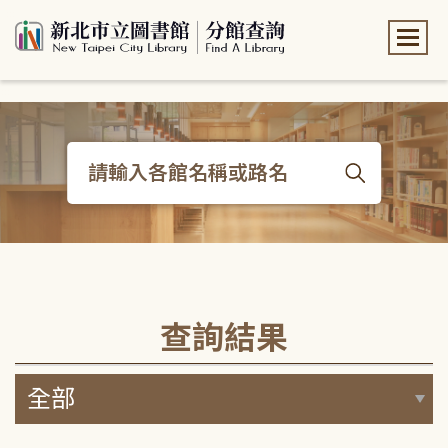
:::
:::
查詢結果