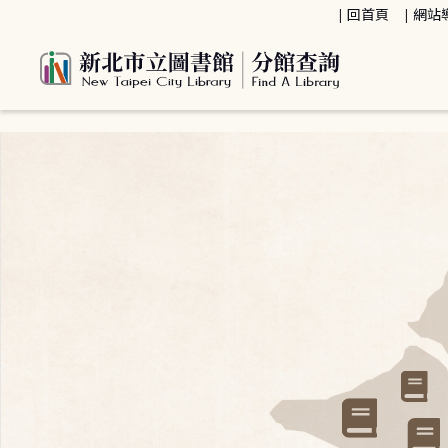
:::
回首頁
網站
:::