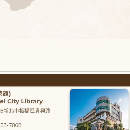
總館)
i City Library
218新北市板橋區貴興路
53-7868