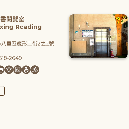
圖書閱覽室
gxing Reading
八里區龍形二街2之2號
18-2649
圖