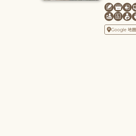
Google 地