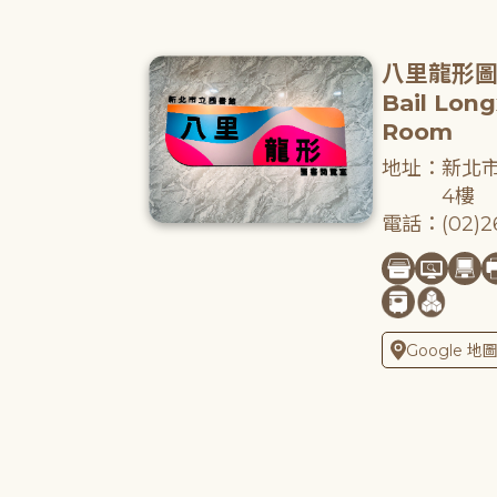
八里龍形
Bail Lon
Room
地址：新北市
4樓
電話：(02)26
Google 地