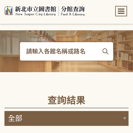
:::
:::
查詢結果