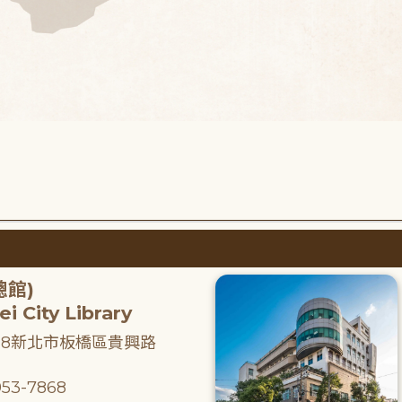
總館)
i City Library
218新北市板橋區貴興路
53-7868