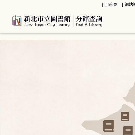
:::
回首頁
網站
:::