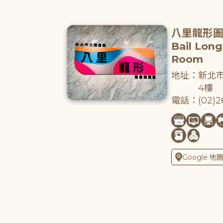
八里龍形
Bail Lon
Room
地址：新北市
4樓
電話：(02)26
Google 地